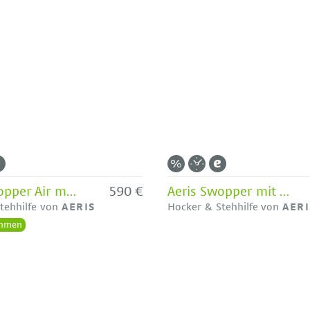
Aeris Swopper Air mit schwarzem Mesh-Stoff - Neue Lagerware
590 €
Aeris Swopper mit Hygienebezug
tehhilfe von
AERIS
Hocker & Stehhilfe von
AERI
hmen