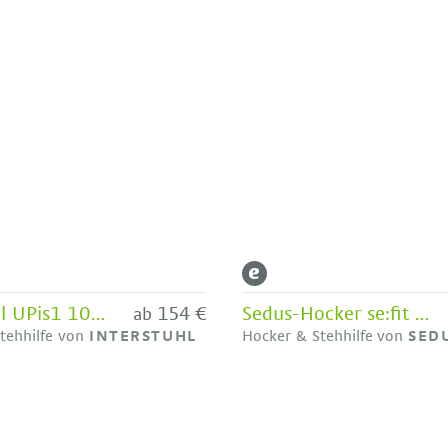
Interstuhl UPis1 100U
154 €
Sedus-Hocker se:fit Stehsitz
ab
tehhilfe von
INTERSTUHL
Hocker & Stehhilfe von
SED