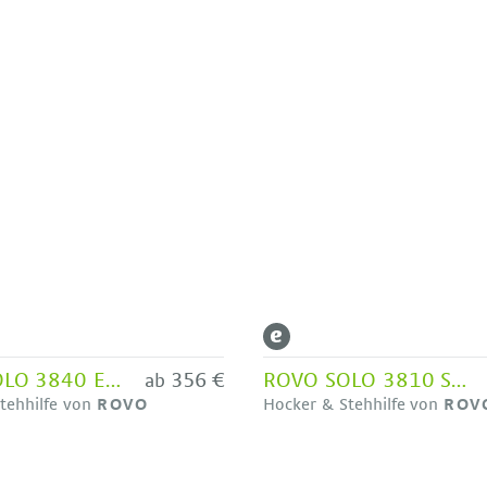
ROVO SOLO 3840 ERGO BALANCE Sattel-Hocker
356 €
ROVO SOLO 3810 Steh-Sitz-Hocker mit ERGO BALANCE
ab
tehhilfe von
ROVO
Hocker & Stehhilfe von
ROV