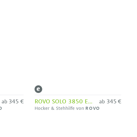
345 €
ROVO SOLO 3850 ERGO BALANCE Hocker mit Fußkreuz und Rollen
345 €
ab
ab
O
Hocker & Stehhilfe von
ROVO