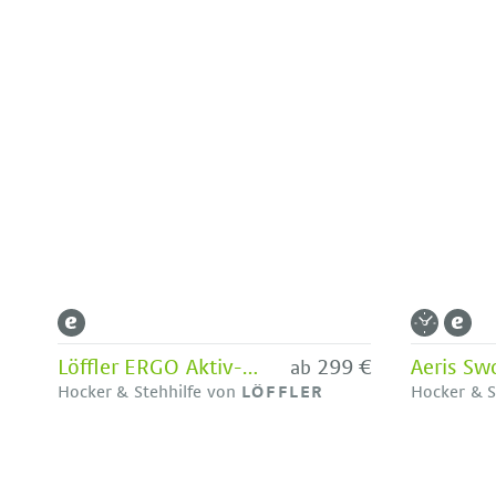
Löffler ERGO Aktiv-Hocker mit Bodenwippe
299 €
ab
Hocker & Stehhilfe von
LÖFFLER
Hocker & S