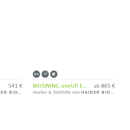
541 €
BIOSWING oneUP EASY mit Beckenstütze - Bestseller HAIDER BIOSWING
865 €
ab
R BIOSWING
Hocker & Stehhilfe von
HAIDER BIOSWING