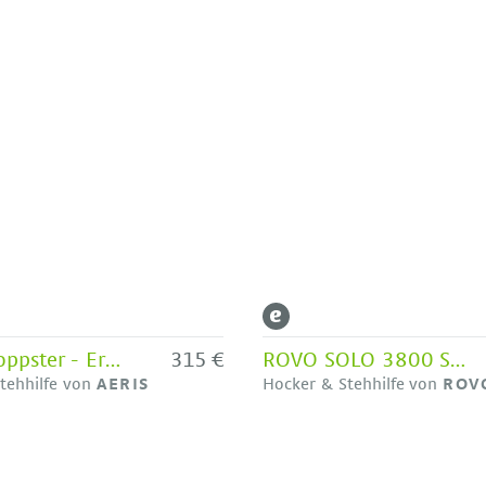
Aeris Swoppster - Ergonomischer Kinderhocker
315 €
ROVO SOLO 3800 Sitz-Hocker mit ERGO BALANCE
tehhilfe von
AERIS
Hocker & Stehhilfe von
ROV