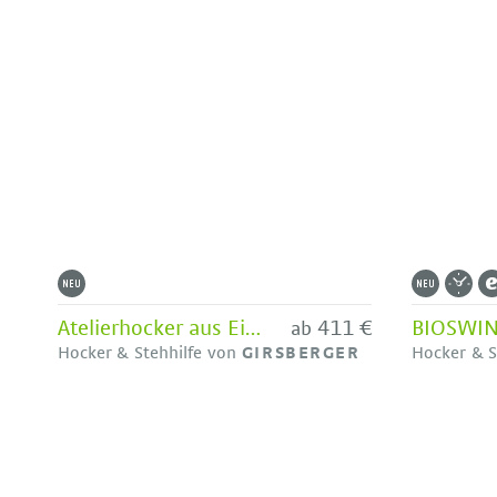
Atelierhocker aus Eiche Modell 111 / 112 von Girsberger
411 €
ab
Hocker & Stehhilfe von
GIRSBERGER
Hocker & S