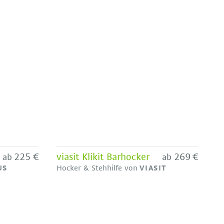
225 €
viasit Klikit Barhocker
269 €
ab
ab
US
Hocker & Stehhilfe von
VIASIT