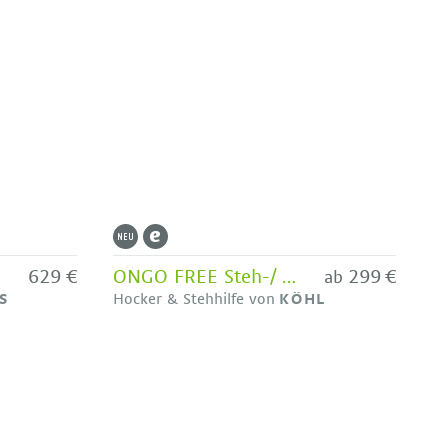
629 €
ONGO FREE Steh-/ Sitzhocker mit Triangel-Sitz
299 €
ab
S
Hocker & Stehhilfe von
KÖHL