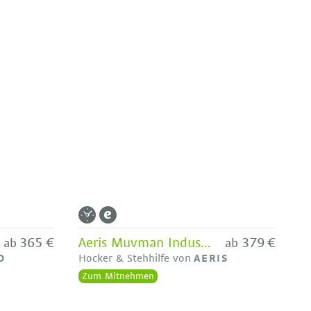
365 €
Aeris Muvman Industry
379 €
ab
ab
O
Hocker & Stehhilfe von
AERIS
Zum Mitnehmen