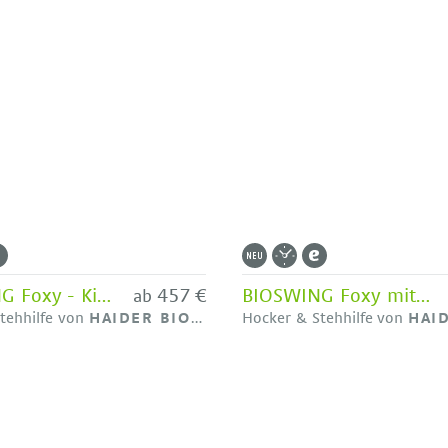
BIOSWING Foxy - Kindergartenhocker von HAIDER BIOSWING
457 €
BIOSWING Foxy mit Beckenstütze - Kindergartenhocker von HAIDER BIOSWING
ab
tehhilfe von
HAIDER BIOSWING
Hocker & Stehhilfe von
HAIDE