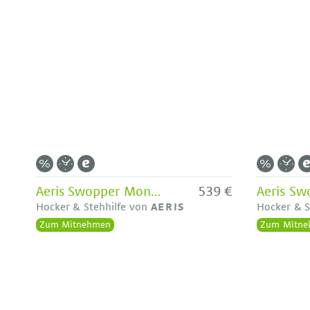
Aeris Swopper Mono Colour in Graublau - Neue Lagerware
539 €
Hocker & Stehhilfe von
AERIS
Hocker & S
Zum Mitnehmen
Zum Mitne