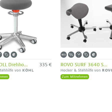
ONGO ROLL Drehhocker - Ausstellungsstück
335 €
ROVO SURF 3640 Sattel-Hocker mit Netzbezug - Ausstellungsstück
tehhilfe von
KÖHL
Hocker & Stehhilfe von
ROV
hmen
Zum Mitnehmen