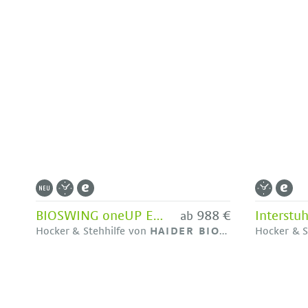
BIOSWING oneUP EASY mit Rückenstütze - Bestseller HAIDER BIOSWING
988 €
ab
Hocker & Stehhilfe von
HAIDER BIOSWING
Hocker & S