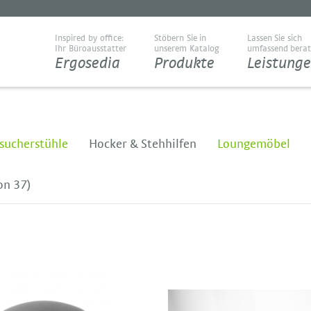
Inspired by office:
Stöbern Sie in
Lassen Sie sich
Ihr Büroausstatter
unserem Katalog
umfassend bera
Ergosedia
Produkte
Leistung
sucherstühle
Hocker & Stehhilfen
Loungemöbel
on 37)