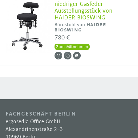
niedriger Gasfeder -
Ausstellungsstück von
HAIDER BIOSWING
Bürostuhl von
HAIDER
BIOSWING
780 €
Zum Mitnehmen
FACHGESCHÄFT BERLIN
ergosedia Office GmbH
Alexandrinenstraße 2–3
10969 Berlin