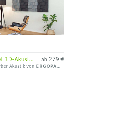
ergopanel 3D-Akustikabsorber für die Wand
279 €
ab
rber Akustik von
ERGOPANEL