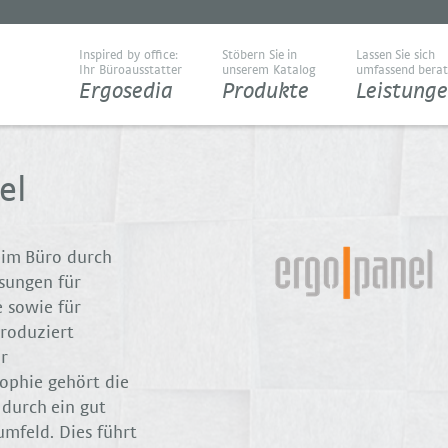
Inspired by office:
Stöbern Sie in
Lassen Sie sich
Ihr Büroausstatter
unserem Katalog
umfassend bera
Ergosedia
Produkte
Leistung
el
 im Büro durch
sungen für
 sowie für
produziert
r
ophie gehört die
durch ein gut
umfeld. Dies führt