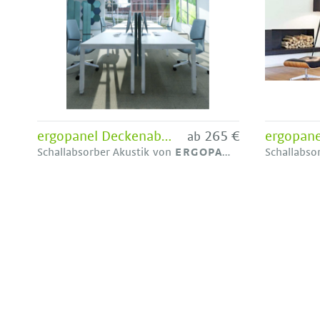
ergopanel Deckenabsorber PET
265 €
ab
Schallabsorber Akustik von
ERGOPANEL
Schallabso