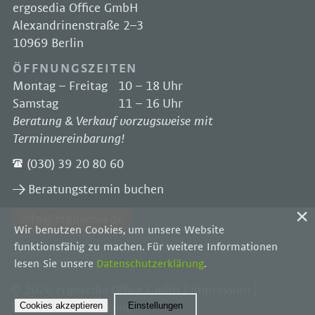
ergosedia Office GmbH
Alexandrinenstraße 2–3
10969 Berlin
ÖFFNUNGSZEITEN
Montag – Freitag
10 – 18 Uhr
Samstag
11 – 16 Uhr
Beratung & Verkauf vorzugsweise mit
Terminvereinbarung!
(030) 39 20 80 60
Beratungstermin buchen
info@ergosedia.de
Wir benutzen Cookies, um unsere Website
funktionsfähig zu machen. Für weitere Informationen
lesen Sie unsere
Datenschutzerklärung
.
© 2026 ergosedia Office GmbH |
Impressum
|
Cookies akzeptieren
Einstellungen
Datenschutzerklärung