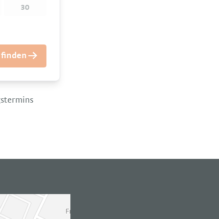
30
 finden →
gstermins