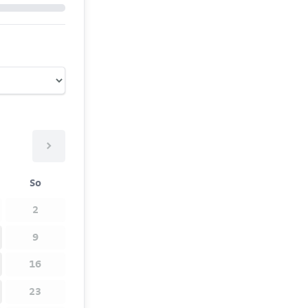
>
So
2
9
16
23