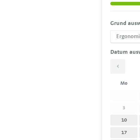
Grund aus
Datum aus
<
Mo
3
10
17