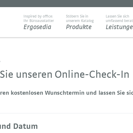
Inspired by office:
Stöbern Sie in
Lassen Sie sich
Ihr Büroausstatter
unserem Katalog
umfassend bera
Ergosedia
Produkte
Leistung
n
Sie unseren Online-Check-In
hren kostenlosen Wunschtermin und lassen Sie si
und Datum