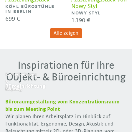
Nowy Styl
KÖHL BÜROSTÜHLE
IN BERLIN
NOWY STYL
699 €
1.190 €
Alle zeigen
Inspirationen für Ihre
Objekt- & Büroeinrichtung
Raumgliederung
&
Büroeinrichtung
Empfang
Meeting
Akustik
Büroraumgestaltung vom Konzentrationsraum
bis zum Meeting Point
Wir planen Ihren Arbeitsplatz im Hinblick auf
Funktionalität, Ergonomie, Design, Akustik und
Beleuchtung mittels 2D- oder 3D-Planung, vom