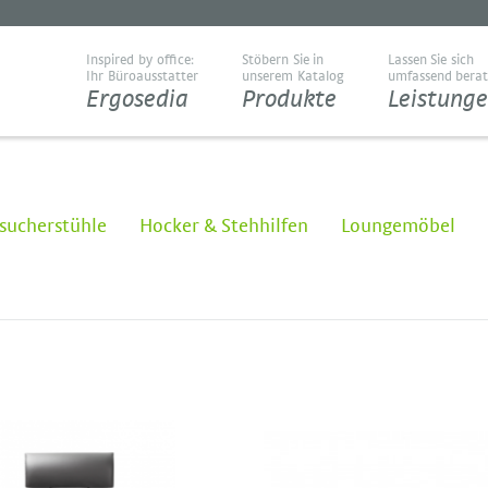
Inspired by office:
Stöbern Sie in
Lassen Sie sich
Ihr Büroausstatter
unserem Katalog
umfassend bera
Ergosedia
Produkte
Leistung
sucherstühle
Hocker & Stehhilfen
Loungemöbel