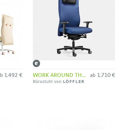
1.492 €
WORK AROUND THE CLOCK - LG 6H
1.710 €
ab
ab
Bürostuhl von
LÖFFLER