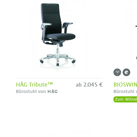
HÅG Tribute™
2.045 €
ab
Bürostuhl von
HÅG
Bürostuhl
Zum Mitne