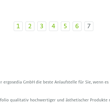
1
2
3
4
5
6
7
er ergosedia GmbH die beste Anlaufstelle für Sie, wenn es
rtfolio qualitativ hochwertiger und ästhetischer Produkte