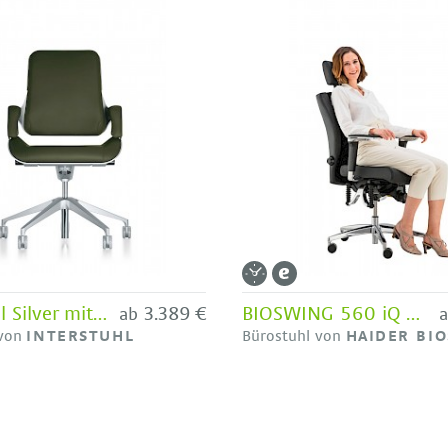
Interstuhl Silver mit mittelhoher Lehne
3.389 €
BIOSWING 560 iQ Detensor - Bestseller HAIDER BIOSWING
ab
 von
INTERSTUHL
Bürostuhl von
HAIDER BI