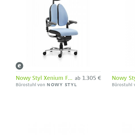
Nowy Styl Xenium Freework Duo Back mit Kopfstütze
1.305 €
ab
Bürostuhl von
NOWY STYL
Bürostuhl