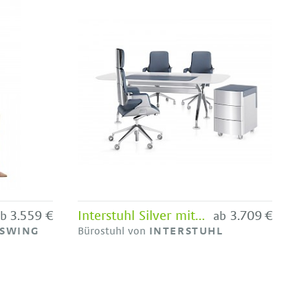
3.559 €
Interstuhl Silver mit hoher Lehne
3.709 €
ab
ab
OSWING
Bürostuhl von
INTERSTUHL