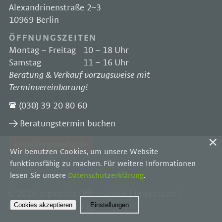
Alexandrinenstraße 2–3
10969 Berlin
ÖFFNUNGSZEITEN
Montag – Freitag
10 – 18 Uhr
Samstag
11 – 16 Uhr
Beratung & Verkauf vorzugsweise mit
Terminvereinbarung!
(030) 39 20 80 60
Beratungstermin buchen
info@ergosedia.de
Wir benutzen Cookies, um unsere Website
funktionsfähig zu machen. Für weitere Informationen
lesen Sie unsere
Datenschutzerklärung
.
© 2026 ergosedia Office GmbH |
Impressum
|
Cookies akzeptieren
Einstellungen
Datenschutzerklärung