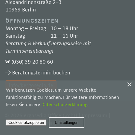
Alexandrinenstraße 2–3
10969 Berlin
ÖFFNUNGSZEITEN
Montag – Freitag
10 – 18 Uhr
Samstag
11 – 16 Uhr
Beratung & Verkauf vorzugsweise mit
Terminvereinbarung!
(030) 39 20 80 60
Beratungstermin buchen
info@ergosedia.de
Wir benutzen Cookies, um unsere Website
funktionsfähig zu machen. Für weitere Informationen
lesen Sie unsere
Datenschutzerklärung
.
© 2026 ergosedia Office GmbH |
Impressum
|
Cookies akzeptieren
Einstellungen
Datenschutzerklärung