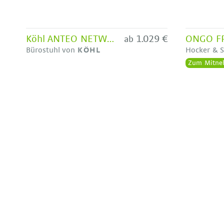
Köhl ANTEO NETWORK Alu Drehsessel
1.029 €
ab
Bürostuhl von
KÖHL
Hocker & S
Zum Mitne