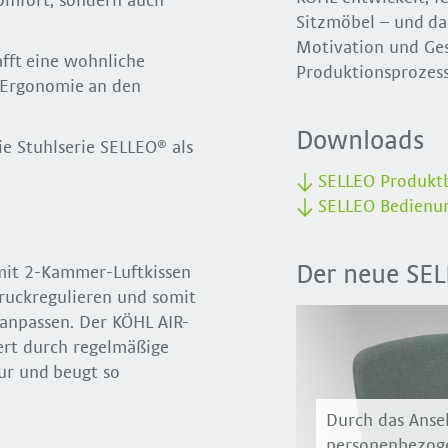
komfort, sondern auch
Sitzmöbel – und das
Motivation und Ges
afft eine wohnliche
Produktionsprozess
e Ergonomie an den
Downloads
e Stuhlserie SELLEO® als
SELLEO Produktb
SELLEO Bedienun
Der neue SE
 mit 2-Kammer-Luftkissen
druckregulieren und somit
 anpassen. Der KÖHL AIR-
ert durch regelmäßige
ur und beugt so
Durch das Anse
personenbezoge