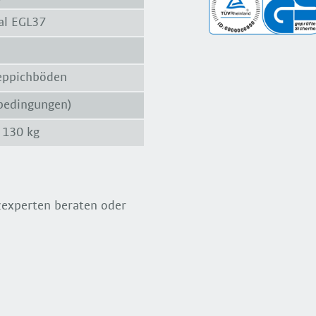
oal EGL37
Teppichböden
rbedingungen)
 130 kg
tzexperten beraten oder