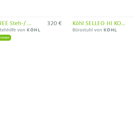
ONGO FREE Steh-/ Sitzhocker mit rundem Sitz - Ausstellungsstück
320 €
Köhl SELLEO HI KOMFORT BIS IN DIE KOPFSTÜTZE - Drehstuhl
tehhilfe von
KÖHL
Bürostuhl von
KÖHL
hmen