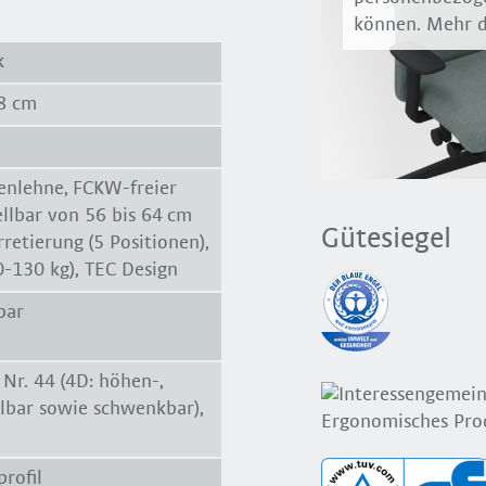
können. Mehr d
k
48 cm
enlehne, FCKW-freier
llbar von 56 bis 64 cm
Gütesiegel
retierung (5 Positionen),
0-130 kg), TEC Design
bar
Nr. 44 (4D: höhen-,
llbar sowie schwenkbar),
rofil