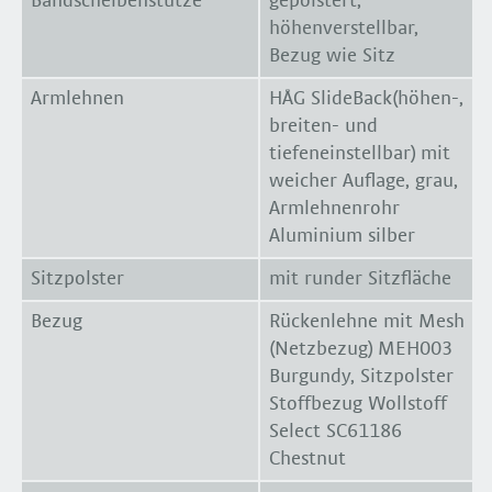
Bandscheibenstütze
gepolstert,
höhenverstellbar,
Bezug wie Sitz
Armlehnen
HÅG SlideBack(höhen-,
breiten- und
tiefeneinstellbar) mit
weicher Auflage, grau,
Armlehnenrohr
Aluminium silber
Sitzpolster
mit runder Sitzfläche
Bezug
Rückenlehne mit Mesh
(Netzbezug) MEH003
Burgundy, Sitzpolster
Stoffbezug Wollstoff
Select SC61186
Chestnut