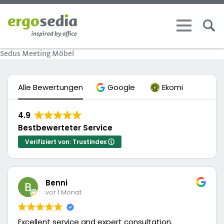
Sedus Meeting Möbel
Alle Bewertungen
Google
Ekomi
4.9
Bestbewerteter Service
Verifiziert von: Trustindex
Benni
vor 1 Monat
Excellent service and expert consultation.